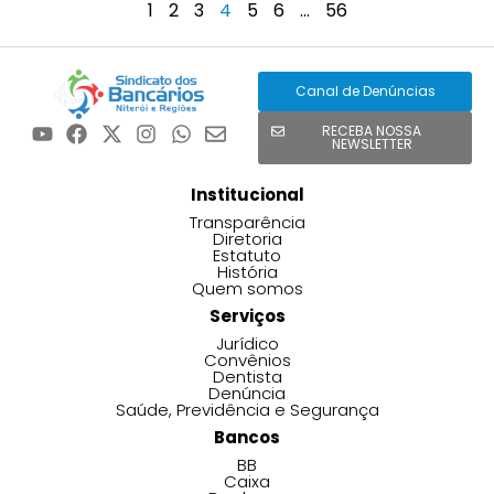
1
2
3
4
5
6
…
56
Canal de Denúncias
RECEBA NOSSA
NEWSLETTER
Institucional
Transparência
Diretoria
Estatuto
História
Quem somos
Serviços
Jurídico
Convênios
Dentista
Denúncia
Saúde, Previdência e Segurança
Bancos
BB
Caixa