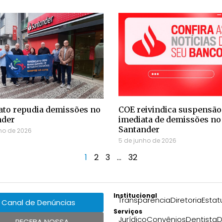
ato repudia demissões no
COE reivindica suspensão
nder
imediata de demissões no
Santander
ho de 2026
5 de junho de 2026
1
2
3
…
32
Institucional
Transparência
Diretoria
Estat
Canal de Denúncias
Serviços
Jurídico
Convênios
Dentista
D
RECEBA NOSSA