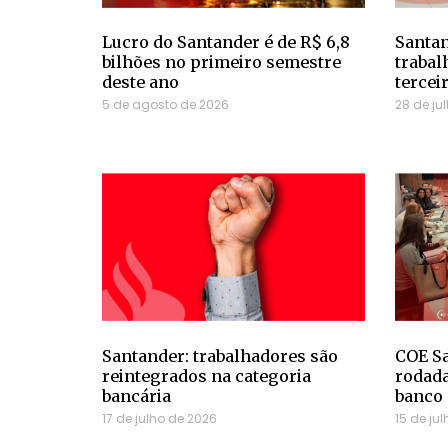
Lucro do Santander é de R$ 6,8
Santan
bilhões no primeiro semestre
trabal
deste ano
tercei
5 de agosto de 2026
28 de ju
Santander: trabalhadores são
COE Sa
reintegrados na categoria
rodada
bancária
banco
17 de julho de 2026
15 de ju