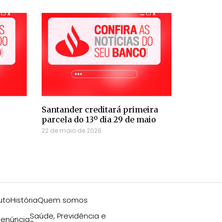
Santander creditará primeira
parcela do 13º dia 29 de maio
22 de maio de 2026
uto
História
Quem somos
Saúde, Previdência e
enúncia