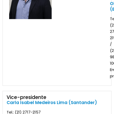
O
(
Te
(2
27
21
/
(2
9
10
Em
pr
Vice-presidente
Carla Isabel Medeiros Lima (Santander)
Tel.: (21) 2717-2157