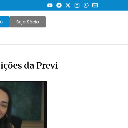
co
Seja Sócio
ições da Previ