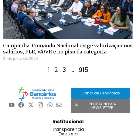
Campanha: Comando Nacional exige valorização nos
salários, PLR, VA/VR e no piso da categoria
31 de julho de 2026
1
2
3
…
915
Canal de Denúncias
RECEBA NOSSA
NEWSLETTER
Institucional
Transparência
Diretoria