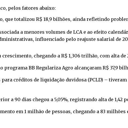
o, pelos fatores abaixo:
, que totalizou R$ 18,9 bilhões, ainda refletindo probl
sociada a menores volumes de LCA e ao efeito calendári
inistrativas, influenciado pelo reajuste salarial de 2
ou crescimento, chegando a R$ 1,306 trilhão, com alta de
o programa BB Regulariza Agro alcançaram R$ 37,9 bilh
 para créditos de liquidação duvidosa (PCLD) – tivera
rior a 90 dias chegou a 5,05%, registrando alta de 1,42
scimento em 1 milhão de pessoas, chegando a 83 milhõe