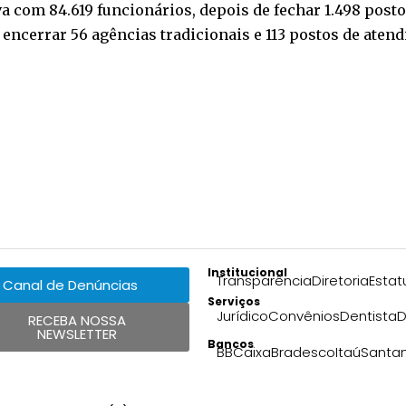
 com 84.619 funcionários, depois de fechar 1.498 postos
 encerrar 56 agências tradicionais e 113 postos de ate
Institucional
Transparência
Diretoria
Estat
Canal de Denúncias
Serviços
Jurídico
Convênios
Dentista
D
RECEBA NOSSA
NEWSLETTER
Bancos
BB
Caixa
Bradesco
Itaú
Santa