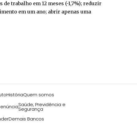
 de trabalho em 12 meses (-1,7%); reduzir
ndimento em um ano; abrir apenas uma
uto
História
Quem somos
Saúde, Previdência e
enúncia
Segurança
nder
Demais Bancos