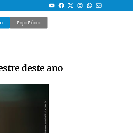
co
Seja Sócio
estre deste ano