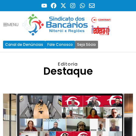
MENU
Canal de Denúncias
Fale Conosco
Seja Sócio
Editoria
Destaque