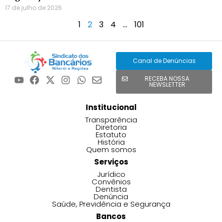
17 de julho de 2026
1
2
3
4
…
101
Canal de Denúncias
RECEBA NOSSA
NEWSLETTER
Institucional
Transparência
Diretoria
Estatuto
História
Quem somos
Serviços
Jurídico
Convênios
Dentista
Denúncia
Saúde, Previdência e Segurança
Bancos