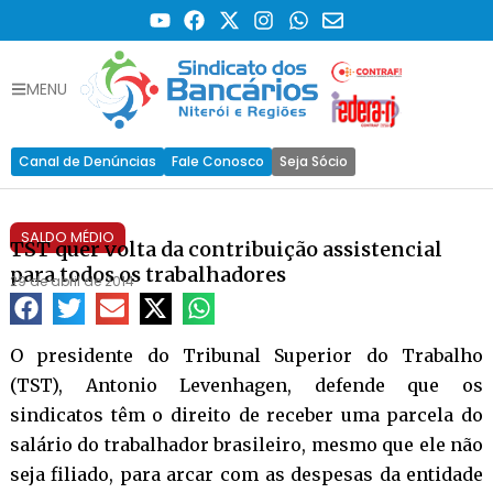
MENU
Canal de Denúncias
Fale Conosco
Seja Sócio
SALDO MÉDIO
TST quer volta da contribuição assistencial
para todos os trabalhadores
29 de abril de 2014
O presidente do Tribunal Superior do Trabalho
(TST), Antonio Levenhagen, defende que os
sindicatos têm o direito de receber uma parcela do
salário do trabalhador brasileiro, mesmo que ele não
seja filiado, para arcar com as despesas da entidade