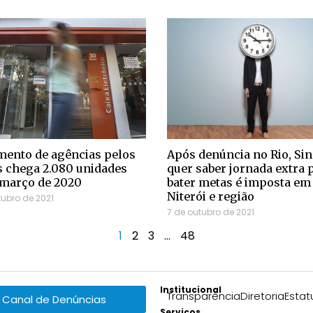
ento de agências pelos
Após denúncia no Rio, Sin
 chega 2.080 unidades
quer saber jornada extra 
 março de 2020
bater metas é imposta em
Niterói e região
tubro de 2021
7 de outubro de 2021
1
2
3
…
48
Institucional
Transparência
Diretoria
Estat
Canal de Denúncias
Serviços