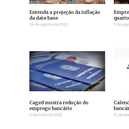
Entenda a projeção da inflação
Empreg
da data-base
quarto
25 de agosto de 2022
11 de ag
Caged mostra redução do
Calend
emprego bancário
bancár
11 de maio de 2022
15 de abr