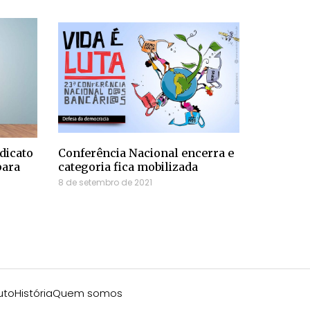
dicato
Conferência Nacional encerra e
para
categoria fica mobilizada
8 de setembro de 2021
uto
História
Quem somos