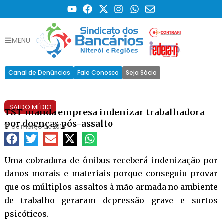
MENU
Canal de Denúncias
Fale Conosco
Seja Sócio
SALDO MÉDIO
TST manda empresa indenizar trabalhadora
por doenças pós-assalto
17 de março de 2014
Uma cobradora de ônibus receberá indenização por
danos morais e materiais porque conseguiu provar
que os múltiplos assaltos à mão armada no ambiente
de trabalho geraram depressão grave e surtos
psicóticos.