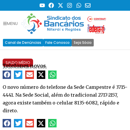
MENU
Canal de Denúncias
Fale Conosco
Seja Sócio
SALDO MÉDIO
Telefones novos
29 de novembro de 2005
O novo número do telefone da Sede Campestre é 3715-
4441. Na Sede Social, além do tradicional 2717-2157,
agora existe também o celular 8135-6082, rápido e
direto.