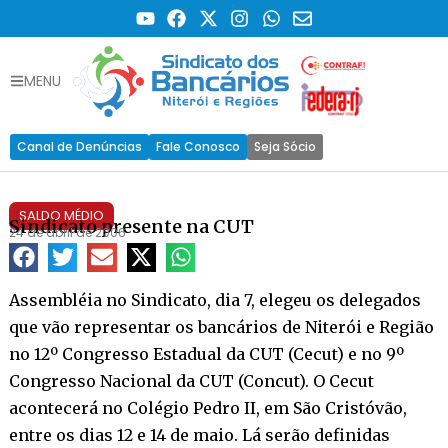
MENU
Canal de Denúncias
Fale Conosco
Seja Sócio
SALDO MÉDIO
Sindicato presente na CUT
24 de abril de 2006
Assembléia no Sindicato, dia 7, elegeu os delegados
que vão representar os bancários de Niterói e Região
no 12º Congresso Estadual da CUT (Cecut) e no 9º
Congresso Nacional da CUT (Concut). O Cecut
acontecerá no Colégio Pedro II, em São Cristóvão,
entre os dias 12 e 14 de maio. Lá serão definidas