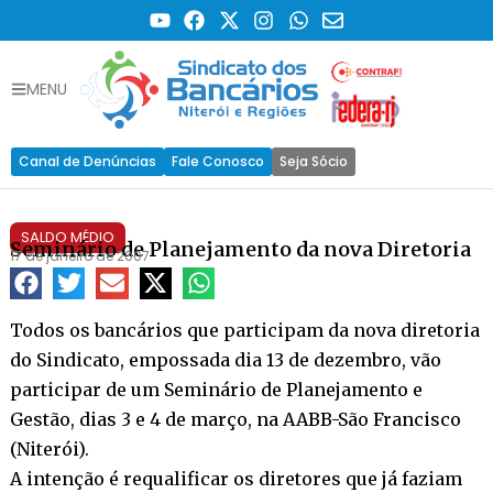
MENU
Canal de Denúncias
Fale Conosco
Seja Sócio
SALDO MÉDIO
Seminário de Planejamento da nova Diretoria
17 de janeiro de 2007
Todos os bancários que participam da nova diretoria
do Sindicato, empossada dia 13 de dezembro, vão
participar de um Seminário de Planejamento e
Gestão, dias 3 e 4 de março, na AABB-São Francisco
(Niterói).
A intenção é requalificar os diretores que já faziam