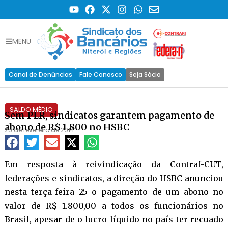
MENU
Canal de Denúncias
Fale Conosco
Seja Sócio
SALDO MÉDIO
Sem PLR, sindicatos garantem pagamento de
abono de R$ 1.800 no HSBC
25 de fevereiro de 2014
Em resposta à reivindicação da Contraf-CUT,
federações e sindicatos, a direção do HSBC anunciou
nesta terça-feira 25 o pagamento de um abono no
valor de R$ 1.800,00 a todos os funcionários no
Brasil, apesar de o lucro líquido no país ter recuado