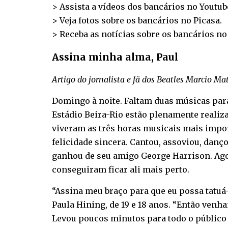
> Assista a vídeos dos bancários no
Youtub
> Veja fotos sobre os bancários no
Picasa
.
> Receba as notícias sobre os bancários n
Assina minha alma, Paul
Artigo do jornalista e fã dos Beatles Marcio Ma
Domingo à noite. Faltam duas músicas para
Estádio Beira-Rio estão plenamente reali
viveram as três horas musicais mais import
felicidade sincera. Cantou, assoviou, danç
ganhou de seu amigo George Harrison. Ago
conseguiram ficar ali mais perto.
“Assina meu braço para que eu possa tatuá-l
Paula Hining, de 19 e 18 anos. “Então venh
Levou poucos minutos para todo o público 