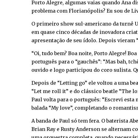
Porto Alegre, algumas vaias quando Ana dis
problema com Florianópolis? Eu sou de Liv
O primeiro show sul-americano da turnê U
em quase cinco décadas de inovadora criati
apresentação de seu ídolo. Depois vieram “
“Oi, tudo bem? Boa noite, Porto Alegre! Boa
português para o “gauchês”: “Mas bah, tchê!
ouvido e logo participou do coro sulista.
Depois de “Letting go” ele voltou a uma be
“Let me roll it” e do clássico beatle “The 
Paul volta para o português: “Escrevi esta
balada “My love”, completando o romantismo 
A banda de Paul só tem fera. O baterista Ab
Brian Ray e Rusty Anderson se alternam co
uma orquestra completa, quando necessári