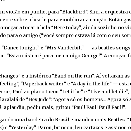
um violão em punho, para “Blackbird”. Sim, a orquestr
mente sobre o beatle para emoldurar a canção. Então ga
começar a tocar a bela “Here today”, ainda sozinho no v
o para o amigo (“Você sempre estava lá com o seu sorris
 “Dance tonight” e “Mrs Vanderbilt” — as beatles songs
 “Esta música é para meu amigo George!”. A emoção foi
anges” e a histórica “Band on the run”. Aí voltaram as 
 a feeling”, “Paperback writer” e “A day in the life” — e
rar, Paul ao piano tocou “Let it be” e “Live and let die”
laralalá de “Hey Jude”: “Agora só os homens… Agora só a
, aplaudiu, pediu mais, gritou “Paul! Paul! Paul! Paul!”.
egando uma bandeira do Brasil e mandou mais Beatles: “
) e “Yesterday”. Parou, brincou, leu cartazes e assinou 