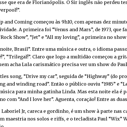
se que era de Florianópolis. O Sir inglês não perdeu t
erpool!”.
p and Coming começou às 9h10, com apenas dez minutos
vidade. A primeira foi “Venus and Mars”, de 1973, que fa
Rock Show”, “Jet” e “All my loving”, a primeira no show
 noite, Brasil”. Entre uma música e outra, o idioma pas
”, “Trilegal!”. Claro que logo a multidão começou a grit
 Quem acha Lula carismático precisa ver um show do Pau
atles song, “Drive my car”, seguida de “Highway” (do pr
long and winding road”. Então o público ouviu “1985” e “L
 música para minha gatinha Linda. Mas esta noite ela é 
com “And I love her”. Aguenta, coração! Entre as duas, a
e Laboriel Jr, careca e gordinho, é um show à parte nas c
m maestria nos solos e riffs, e o tecladista Paul “Wix”
o.