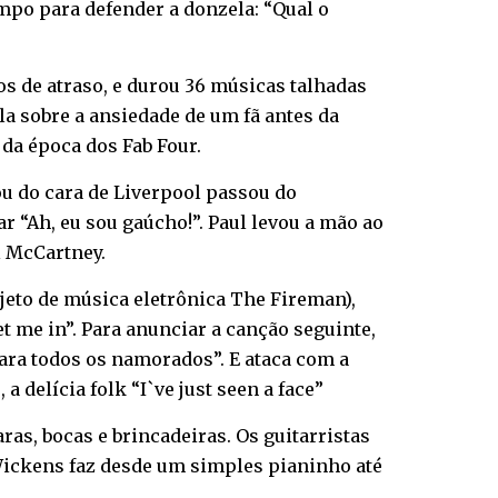
empo para defender a donzela: “Qual o
 de atraso, e durou 36 músicas talhadas
la sobre a ansiedade de um fã antes da
 da época dos Fab Four.
sou do cara de Liverpool passou do
ar “Ah, eu sou gaúcho!”. Paul levou a mão ao
l McCartney.
ojeto de música eletrônica The Fireman),
et me in”. Para anunciar a canção seguinte,
para todos os namorados”. E ataca com a
 delícia folk “I`ve just seen a face”
aras, bocas e brincadeiras. Os guitarristas
 Wickens faz desde um simples pianinho até