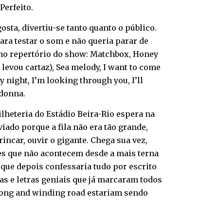
Perfeito.
sta, divertiu-se tanto quanto o público.
ara testar o som e não queria parar de
a no repertório do show: Matchbox, Honey
levou cartaz), Sea melody, I want to come
y night, I’m looking through you, I’ll
adonna.
lheteria do Estádio Beira-Rio espera na
viado porque a fila não era tão grande,
incar, ouvir o gigante. Chega sua vez,
les que não acontecem desde a mais terna
que depois confessaria tudo por escrito
ias e letras geniais que já marcaram todos
ong and winding road estariam sendo