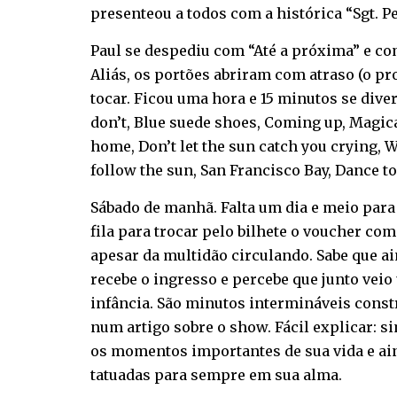
presenteou a todos com a histórica “Sgt. P
Paul se despediu com “Até a próxima” e com
Aliás, os portões abriram com atraso (o pr
tocar. Ficou uma hora e 15 minutos se div
don’t, Blue suede shoes, Coming up, Magica
home, Don’t let the sun catch you crying, W
follow the sun, San Francisco Bay, Dance t
Sábado de manhã. Falta um dia e meio para
fila para trocar pelo bilhete o voucher com
apesar da multidão circulando. Sabe que ain
recebe o ingresso e percebe que junto vei
infância. São minutos intermináveis const
num artigo sobre o show. Fácil explicar: s
os momentos importantes de sua vida e a
tatuadas para sempre em sua alma.