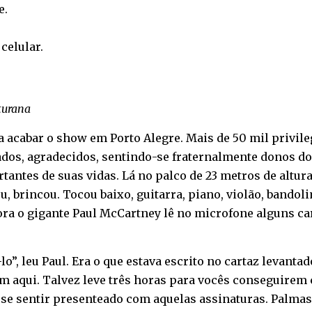
e
.
o
celular
.
turana
 acabar o show em Porto Alegre. Mais de 50 mil privil
zados, agradecidos, sentindo-se fraternalmente donos 
antes de suas vidas. Lá no palco de 23 metros de altura
ou, brincou. Tocou baixo, guitarra, piano, violão, band
ra o gigante Paul McCartney lê no microfone alguns ca
o”, leu Paul. Era o que estava escrito no cartaz levanta
am aqui. Talvez leve três horas para vocês conseguirem c
se sentir presenteado com aquelas assinaturas. Palmas