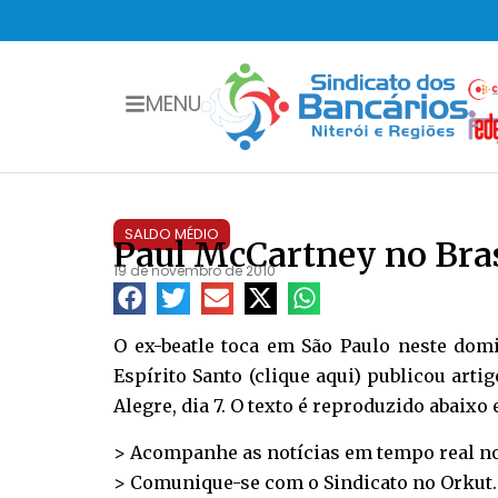
MENU
SALDO MÉDIO
Paul McCartney no Bras
19 de novembro de 2010
O ex-beatle toca em São Paulo neste domi
Espírito Santo (
clique aqui
) publicou arti
Alegre, dia 7. O texto é reproduzido abaixo
> Acompanhe as notícias em tempo real n
> Comunique-se com o Sindicato no
Orkut
.