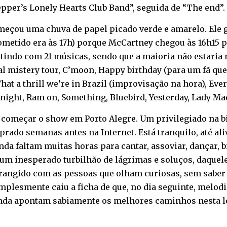
epper’s Lonely Hearts Club Band”, seguida de “The end”. 
eçou uma chuva de papel picado verde e amarelo. Ele go
ometido era às 17h) porque McCartney chegou às 16h15 p
ertindo com 21 músicas, sendo que a maioria não estari
l mistery tour, C’moon, Happy birthday (para um fã que 
hat a thrill we’re in Brazil (improvisação na hora), Ever
onight, Ram on, Something, Bluebird, Yesterday, Lady M
 começar o show em Porto Alegre. Um privilegiado na bi
prado semanas antes na Internet. Está tranquilo, até ali
da faltam muitas horas para cantar, assoviar, dançar, br
o um inesperado turbilhão de lágrimas e soluços, daque
rangido com as pessoas que olham curiosas, sem saber 
implesmente caiu a ficha de que, no dia seguinte, melod
inda apontam sabiamente os melhores caminhos nesta l