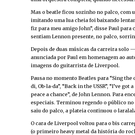
Mas o beatle ficou sozinho no palco, com 
imitando uma lua cheia foi baixando lenta
fiz para meu amigo John”, disse Paul para 
sentiam Lennon presente, no palco, sorrind
Depois de duas músicas da carreira solo —
anunciada por Paul em homenagem ao autor:
imagens do guitarrista de Liverpool.
Pausa no momento Beatles para “Sing the ch
di, Ob-la-da”, “Back in the USSR”, “I’ve got
peace a chance”, de John Lennon. Para encer
especiais. Terminou regendo o público no 
saiu do palco, a plateia continuou o laralalá
O cara de Liverpool voltou para o bis carr
(o primeiro heavy metal da história do rock