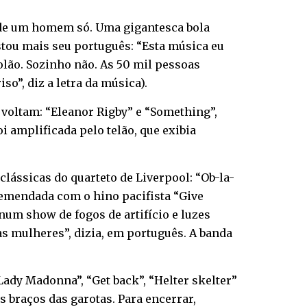
a de um homem só. Uma gigantesca bola
stou mais seu português: “Esta música eu
iolão. Sozinho não. As 50 mil pessoas
o”, diz a letra da música).
 voltam: “Eleanor Rigby” e “Something”,
 amplificada pelo telão, que exibia
clássicas do quarteto de Liverpool: “Ob-la-
sta emendada com o hino pacifista “Give
, num show de fogos de artifício e luzes
s mulheres”, dizia, em português. A banda
Lady Madonna”, “Get back”, “Helter skelter”
os braços das garotas. Para encerrar,