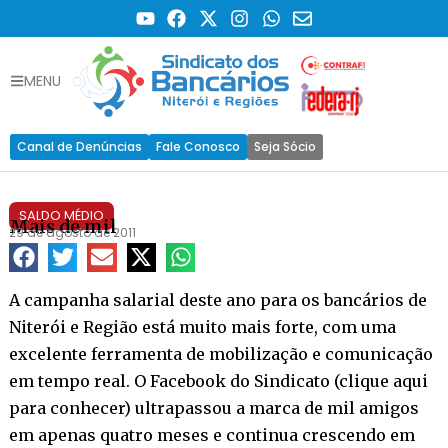
MENU
Canal de Denúncias
Fale Conosco
Seja Sócio
SALDO MÉDIO
Mais de mil
29 de agosto de 2011
A campanha salarial deste ano para os bancários de
Niterói e Região está muito mais forte, com uma
excelente ferramenta de mobilização e comunicação
em tempo real. O Facebook do Sindicato (
clique aqui
para conhecer
) ultrapassou a marca de mil amigos
em apenas quatro meses e continua crescendo em