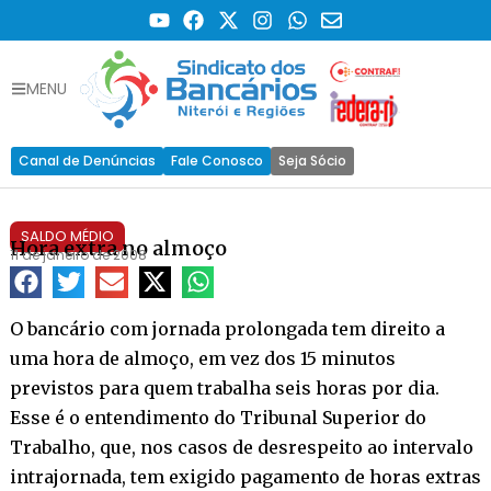
MENU
Canal de Denúncias
Fale Conosco
Seja Sócio
SALDO MÉDIO
Hora extra no almoço
11 de janeiro de 2008
O bancário com jornada prolongada tem direito a
uma hora de almoço, em vez dos 15 minutos
previstos para quem trabalha seis horas por dia.
Esse é o entendimento do Tribunal Superior do
Trabalho, que, nos casos de desrespeito ao intervalo
intrajornada, tem exigido pagamento de horas extras