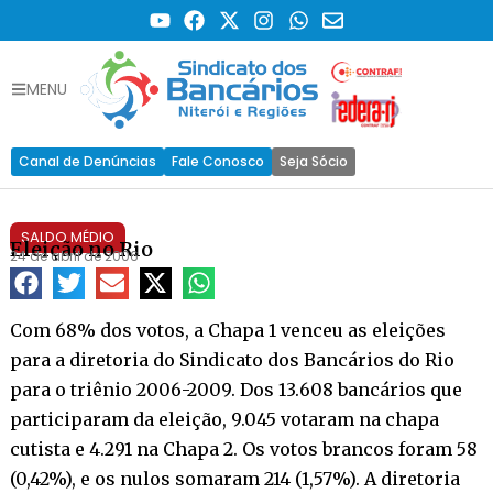
MENU
Canal de Denúncias
Fale Conosco
Seja Sócio
SALDO MÉDIO
Eleição no Rio
24 de abril de 2006
Com 68% dos votos, a Chapa 1 venceu as eleições
para a diretoria do Sindicato dos Bancários do Rio
para o triênio 2006-2009. Dos 13.608 bancários que
participaram da eleição, 9.045 votaram na chapa
cutista e 4.291 na Chapa 2. Os votos brancos foram 58
(0,42%), e os nulos somaram 214 (1,57%). A diretoria