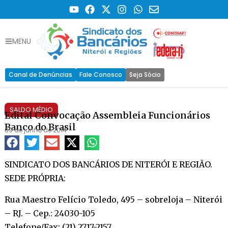
MENU
Canal de Denúncias
Fale Conosco
Seja Sócio
SALDO MÉDIO
Edital Convocação Assembleia Funcionários
Banco do Brasil
09 de junho de 2014
SINDICATO DOS BANCÁRIOS DE NITERÓI E REGIÃO.
SEDE PRÓPRIA:
Rua Maestro Felício Toledo, 495 – sobreloja – Niterói
– RJ. – Cep.: 24030-105
Telefone/Fax: (21) 2717-2157