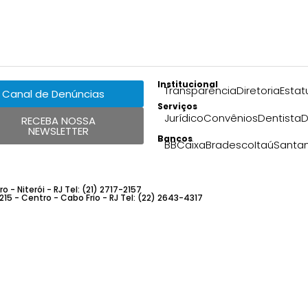
Institucional
Transparência
Diretoria
Estat
Canal de Denúncias
Serviços
Jurídico
Convênios
Dentista
D
RECEBA NOSSA
NEWSLETTER
Bancos
BB
Caixa
Bradesco
Itaú
Santa
 - Niterói - RJ Tel: (21) 2717-2157
 215 - Centro - Cabo Frio - RJ Tel: (22) 2643-4317