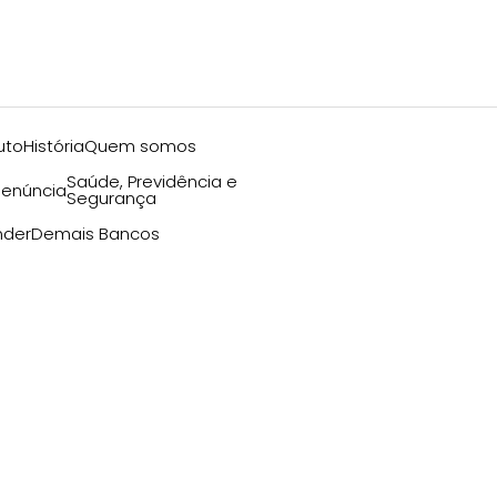
uto
História
Quem somos
Saúde, Previdência e
enúncia
Segurança
nder
Demais Bancos