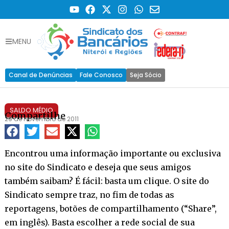
MENU
Canal de Denúncias
Fale Conosco
Seja Sócio
SALDO MÉDIO
Compartilhe
29 de novembro de 2011
Encontrou uma informação importante ou exclusiva
no site do Sindicato e deseja que seus amigos
também saibam? É fácil: basta um clique. O site do
Sindicato sempre traz, no fim de todas as
reportagens, botões de compartilhamento (“Share”,
em inglês). Basta escolher a rede social de sua