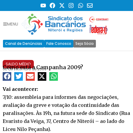
MENU
Canal de Denúncias
Fale Conosco
Seja Sócio
SALDO MÉDIO
Como está a Campanha 2009?
02 de setembro de 2009
Vai acontecer:
7/10: assembleia para informes das negociações,
avaliação da greve e votação da continuidade das
paralisações. Às 19h, na futura sede do Sindicato (Rua
Evaristo da Veiga, 37, Centro de Niterói – ao lado do
Liceu Nilo Peçanha).