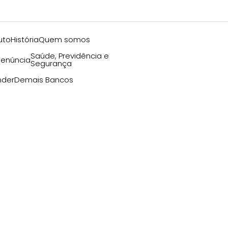
uto
História
Quem somos
Saúde, Previdência e
enúncia
Segurança
nder
Demais Bancos