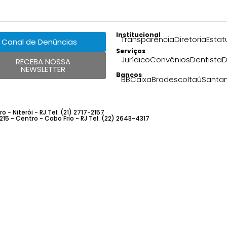
Institucional
Transparência
Diretoria
Estat
Canal de Denúncias
Serviços
Jurídico
Convênios
Dentista
D
RECEBA NOSSA
NEWSLETTER
Bancos
BB
Caixa
Bradesco
Itaú
Santa
 - Niterói - RJ Tel: (21) 2717-2157
 215 - Centro - Cabo Frio - RJ Tel: (22) 2643-4317