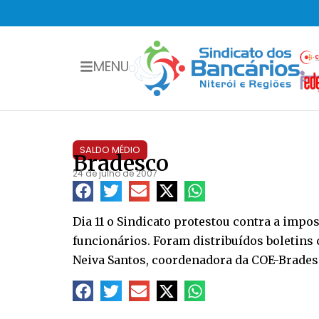
MENU
SALDO MÉDIO
Bradesco
24 de julho de 2007
Dia 11 o Sindicato protestou contra a impo
funcionários. Foram distribuídos boletins 
Neiva Santos, coordenadora da COE-Brades