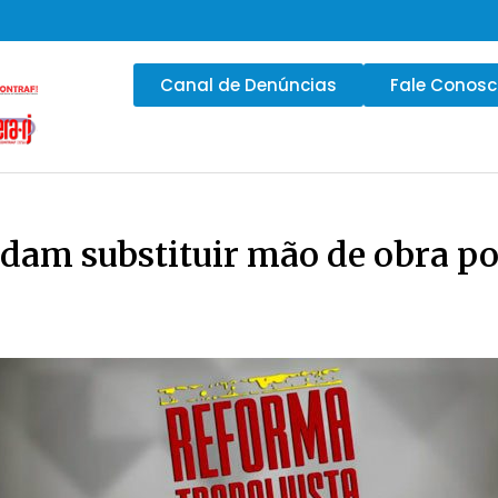
Canal de Denúncias
Fale Conos
dam substituir mão de obra por