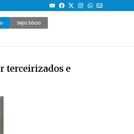
co
Seja Sócio
 terceirizados e