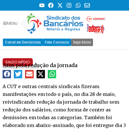
MENU
Canal de Denúncias
Fale Conosco
Seja Sócio
SALDO MÉDIO
Atos pela redução da jornada
08 de junho de 2008
A CUT e outras centrais sindicais fizeram
manifestações em todo o país, no dia 28 de maio,
reivindicando redução da jornada de trabalho sem
redução dos salários, como forma de conter as
demissões em todas as categorias. Também foi
elaborado um abaixo-assinado, que foi entregue dia 3