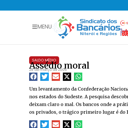
MENU
SALDO MÉDIO
Assédio moral
28 de março de 2006
Um levantamento da Confederação Nacional
nos estados do Sudeste. A pesquisa desco
deixam claro o mal. Os bancos onde a prát
os privados, o trágico primeiro lugar é do