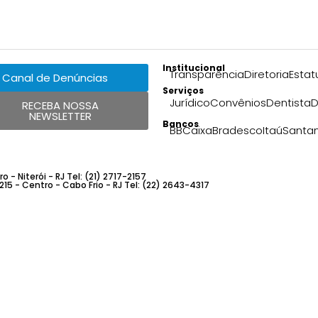
Institucional
Transparência
Diretoria
Estat
Canal de Denúncias
Serviços
Jurídico
Convênios
Dentista
D
RECEBA NOSSA
NEWSLETTER
Bancos
BB
Caixa
Bradesco
Itaú
Santa
 - Niterói - RJ Tel: (21) 2717-2157
 215 - Centro - Cabo Frio - RJ Tel: (22) 2643-4317