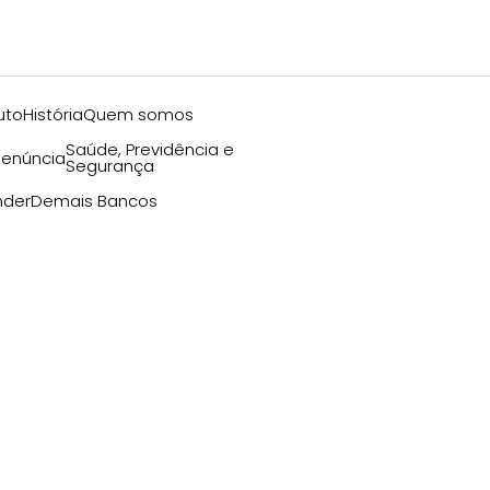
uto
História
Quem somos
Saúde, Previdência e
enúncia
Segurança
nder
Demais Bancos