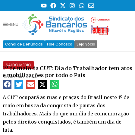
MENU
Canal de Denúncias
Fale Conosco
Seja Sócio
SALDO MÉDIO
1º de maio da CUT: Dia do Trabalhador tem atos
e mobilizações por todo o País
30 de abril de 2014
A CUT ocupará as ruas e praças do Brasil neste 1º de
maio em busca da conquista de pautas dos
trabalhadores. Mais do que um dia de comemoração
pelos direitos conquistados, é também um dia de
luta.