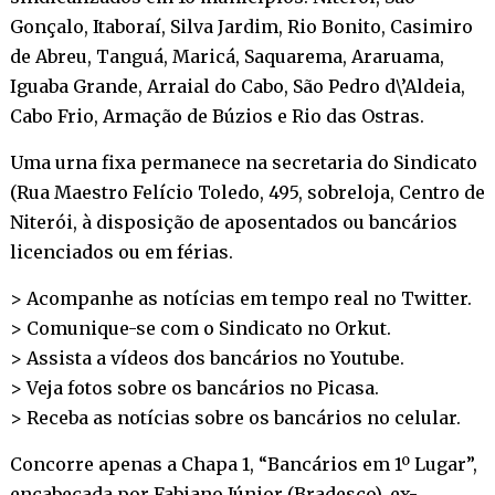
Gonçalo, Itaboraí, Silva Jardim, Rio Bonito, Casimiro
de Abreu, Tanguá, Maricá, Saquarema, Araruama,
Iguaba Grande, Arraial do Cabo, São Pedro d\’Aldeia,
Cabo Frio, Armação de Búzios e Rio das Ostras.
Uma urna fixa permanece na secretaria do Sindicato
(Rua Maestro Felício Toledo, 495, sobreloja, Centro de
Niterói, à disposição de aposentados ou bancários
licenciados ou em férias.
> Acompanhe as notícias em tempo real no
Twitter
.
> Comunique-se com o Sindicato no
Orkut
.
> Assista a vídeos dos bancários no
Youtube
.
> Veja fotos sobre os bancários no
Picasa
.
> Receba as notícias sobre os bancários no
celular
.
Concorre apenas a Chapa 1, “Bancários em 1º Lugar”,
encabeçada por Fabiano Júnior (Bradesco), ex-