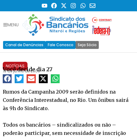
MENU
Canal de Denúncias
Fale Conosco
Seja Sócio
NOTÍCIAS
Você decide dia 27
19 de junho de 2009
Rumos da Campanha 2009 serão definidos na
Conferência Interestadual, no Rio. Um ônibus sairá
às 9h do Sindicato.
Todos os bancários – sindicalizados ou não –
poderão participar, sem necessidade de inscrição