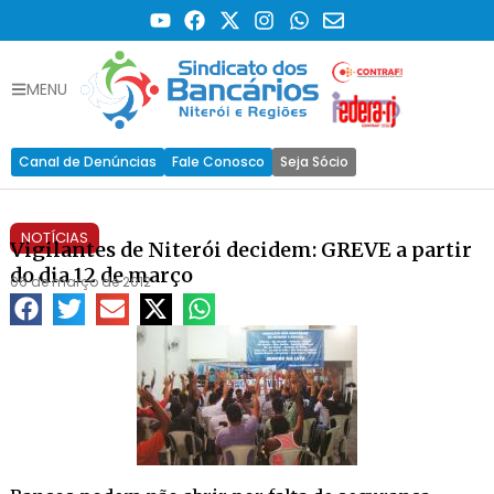
MENU
Canal de Denúncias
Fale Conosco
Seja Sócio
NOTÍCIAS
Vigilantes de Niterói decidem: GREVE a partir
do dia 12 de março
06 de março de 2012