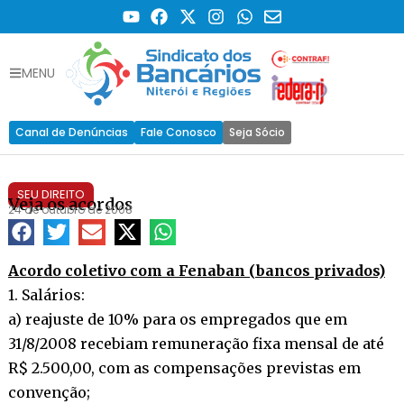
MENU
Canal de Denúncias
Fale Conosco
Seja Sócio
SEU DIREITO
Veja os acordos
24 de outubro de 2008
Acordo coletivo com a Fenaban (bancos privados)
1. Salários:
a) reajuste de 10% para os empregados que em
31/8/2008 recebiam remuneração fixa mensal de até
R$ 2.500,00, com as compensações previstas em
convenção;