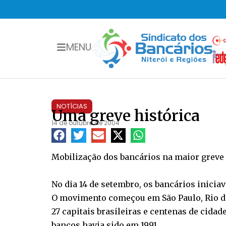
MENU
NOTÍCIAS
Uma greve histórica
14 de outubro de 2004
Mobilização dos bancários na maior greve d
No dia 14 de setembro, os bancários iniciav
O movimento começou em São Paulo, Rio de 
27 capitais brasileiras e centenas de cidad
bancos havia sido em 1991.