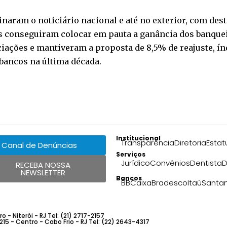
naram o noticiário nacional e até no exterior, com des
os conseguiram colocar em pauta a ganância dos banqu
ciações e mantiveram a proposta de 8,5% de reajuste, 
bancos na última década.
Institucional
Transparência
Diretoria
Estat
Canal de Denúncias
Serviços
Jurídico
Convênios
Dentista
D
RECEBA NOSSA
NEWSLETTER
Bancos
BB
Caixa
Bradesco
Itaú
Santa
 - Niterói - RJ Tel: (21) 2717-2157
 215 - Centro - Cabo Frio - RJ Tel: (22) 2643-4317