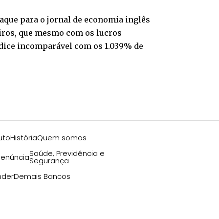
taque para o jornal de economia inglês
eiros, que mesmo com os lucros
índice incomparável com os 1.039% de
uto
História
Quem somos
Saúde, Previdência e
enúncia
Segurança
nder
Demais Bancos