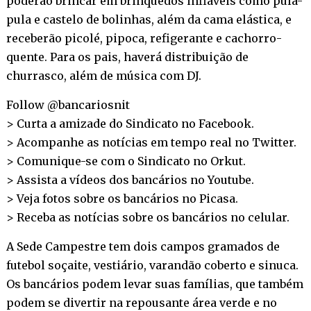
poderão brincar em brinquedos infláveis como pula-
pula e castelo de bolinhas, além da cama elástica, e
receberão picolé, pipoca, refigerante e cachorro-
quente. Para os pais, haverá distribuição de
churrasco, além de música com DJ.
Follow @bancariosnit
> Curta a amizade do Sindicato no
Facebook
.
> Acompanhe as notícias em tempo real no
Twitter
.
> Comunique-se com o Sindicato no
Orkut
.
> Assista a vídeos dos bancários no
Youtube
.
> Veja fotos sobre os bancários no
Picasa
.
> Receba as notícias sobre os bancários no
celular
.
A Sede Campestre tem dois campos gramados de
futebol soçaite, vestiário, varandão coberto e sinuca.
Os bancários podem levar suas famílias, que também
podem se divertir na repousante área verde e no