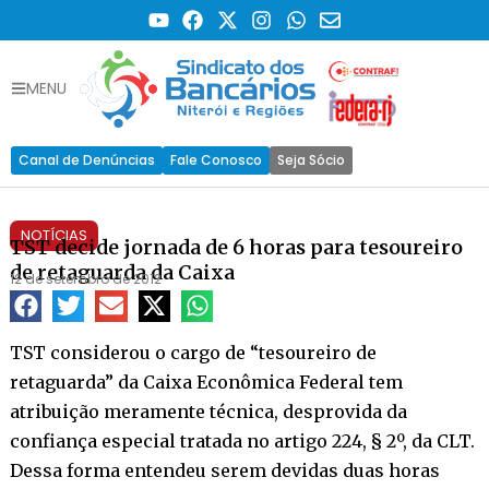
MENU
Canal de Denúncias
Fale Conosco
Seja Sócio
NOTÍCIAS
TST decide jornada de 6 horas para tesoureiro
de retaguarda da Caixa
12 de setembro de 2012
TST considerou o cargo de “tesoureiro de
retaguarda” da Caixa Econômica Federal tem
atribuição meramente técnica, desprovida da
confiança especial tratada no artigo 224, § 2º, da CLT.
Dessa forma entendeu serem devidas duas horas