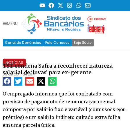
MENU
Canal de Denúncias
Fale Conosco
Seja Sócio
NOTÍCIAS
TST condena Safra a reconhecer natureza
salarial de ‘luvas’ para ex-gerente
09 de abril de 2014
O empregado informou que foi contratado com
previsão de pagamento de remuneração mensal
composta por salário fixo e variável (comissões e/ou
prêmios) e um salário indireto quitado extra folha
em uma parcela única.