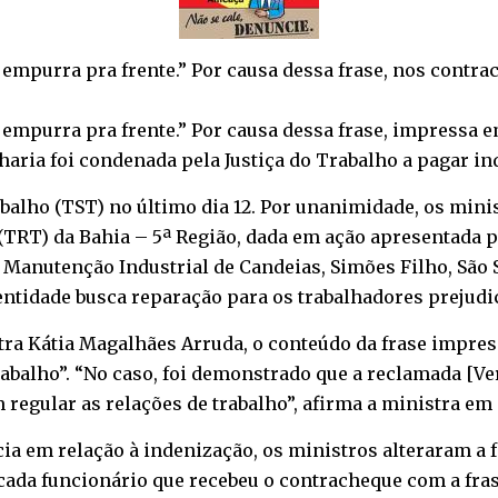
 empurra pra frente.” Por causa dessa frase, nos cont
 empurra pra frente.” Por causa dessa frase, impressa
haria foi condenada pela Justiça do Trabalho a pagar i
balho (TST) no último dia 12. Por unanimidade, os min
(TRT) da Bahia – 5ª Região, dada em ação apresentada 
 Manutenção Industrial de Candeias, Simões Filho, São 
 entidade busca reparação para os trabalhadores prejudi
stra Kátia Magalhães Arruda, o conteúdo da frase impre
rabalho”. “No caso, foi demonstrado que a reclamada [Ve
regular as relações de trabalho”, afirma a ministra em 
ia em relação à indenização, os ministros alteraram a
 cada funcionário que recebeu o contracheque com a fra