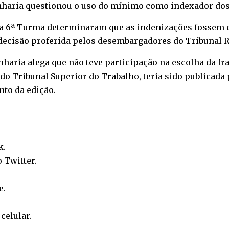
enharia questionou o uso do mínimo como indexador dos
da 6ª Turma determinaram que as indenizações fossem c
decisão proferida pelos desembargadores do Tribunal R
nharia alega que não teve participação na escolha da f
do Tribunal Superior do Trabalho, teria sido publicada p
nto da edição.
k
.
o
Twitter
.
e
.
o
celular
.