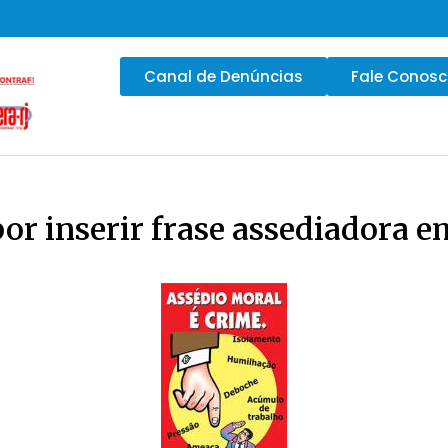
Canal de Denúncias
Fale Conos
r inserir frase assediadora em