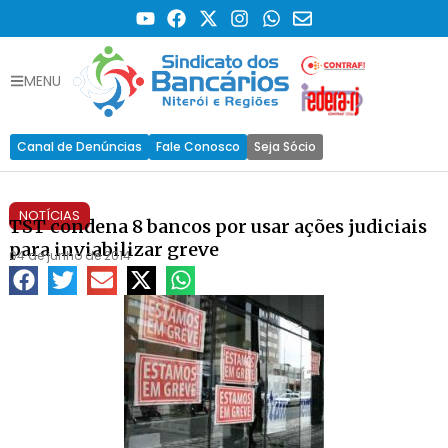
MENU
Canal de Denúncias
Fale Conosco
Seja Sócio
NOTÍCIAS
TST condena 8 bancos por usar ações judiciais
para inviabilizar greve
04 de junho de 2014