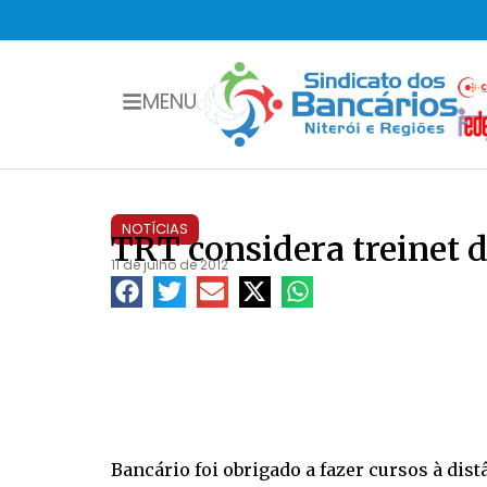
MENU
NOTÍCIAS
TRT considera treinet 
11 de julho de 2012
Bancário foi obrigado a fazer cursos à dis