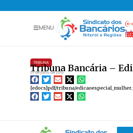
MENU
TRIBUNA
Tribuna Bancária – Edi
01 de julho de 2015
{edocs}pdf/tribuna/edicaoespecial_mulher