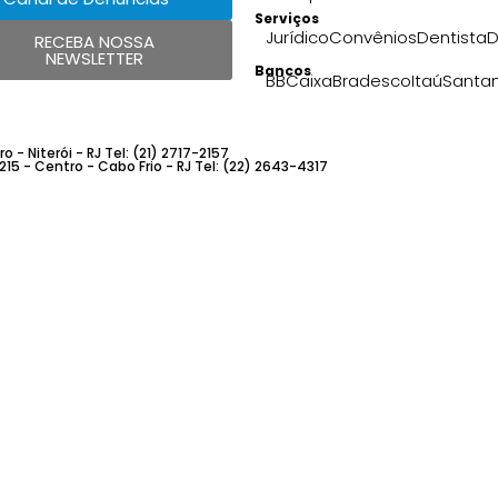
Serviços
Jurídico
Convênios
Dentista
D
RECEBA NOSSA
NEWSLETTER
Bancos
BB
Caixa
Bradesco
Itaú
Santa
 - Niterói - RJ Tel: (21) 2717-2157
 215 - Centro - Cabo Frio - RJ Tel: (22) 2643-4317