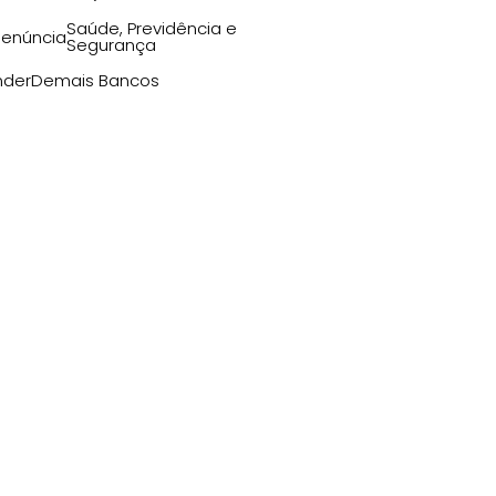
Saúde, Previdência e
enúncia
Segurança
nder
Demais Bancos