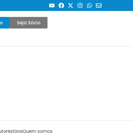
co
Seja Sócio
uto
História
Quem somos