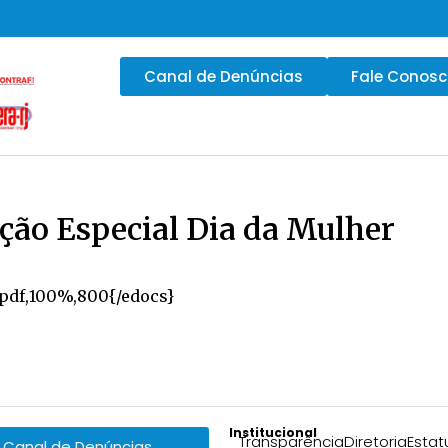
Canal de Denúncias
Fale Conos
ção Especial Dia da Mulher
.pdf,100%,800{/edocs}
Institucional
Transparência
Diretoria
Estat
Canal de Denúncias