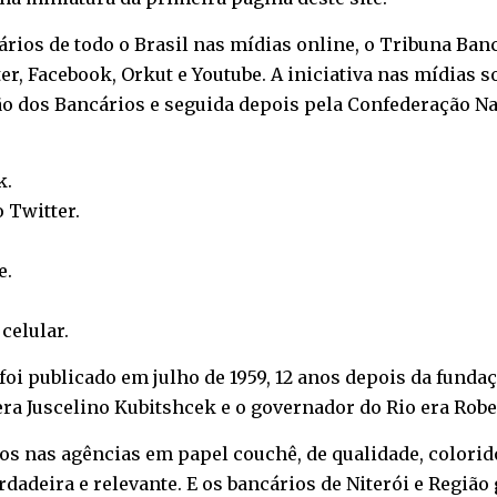
ios de todo o Brasil nas mídias online, o Tribuna Bancá
r, Facebook, Orkut e Youtube. A iniciativa nas mídias s
 dos Bancários e seguida depois pela Confederação Nac
k
.
o
Twitter
.
e
.
o
celular
.
i publicado em julho de 1959, 12 anos depois da fundaç
ra Juscelino Kubitshcek e o governador do Rio era Rober
os nas agências em papel couchê, de qualidade, colori
verdadeira e relevante. E os bancários de Niterói e Regi