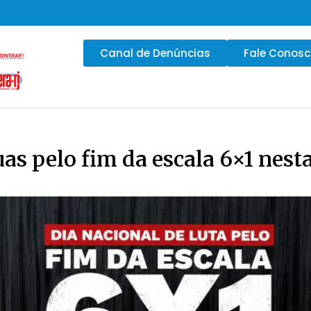
Canal de Denúncias
Fale Conos
as pelo fim da escala 6×1 nesta