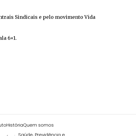
ntrais Sindicais e pelo movimento Vida
la 6×1.
uto
História
Quem somos
Saúde, Previdência e