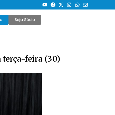
co
Seja Sócio
 terça-feira (30)