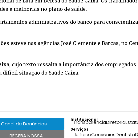
Nacional de Luta em Defesa do Saúde Caixa. Os trabalhado
des e melhorias no plano de saúde.
artamentos administrativos do banco para conscientiza
iões esteve nas agências José Clemente e Barcas, no Ce
Caixa, cujo texto ressalta a importância dos empregados
 difícil situação do Saúde Caixa.
Institucional
Transparência
Diretoria
Estat
Canal de Denúncias
Serviços
Jurídico
Convênios
Dentista
D
RECEBA NOSSA