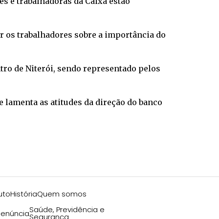
res e trabalhadoras da Caixa estão
r os trabalhadores sobre a importância do
ntro de Niterói, sendo representado pelos
 e lamenta as atitudes da direção do banco
uto
História
Quem somos
Saúde, Previdência e
enúncia
Segurança