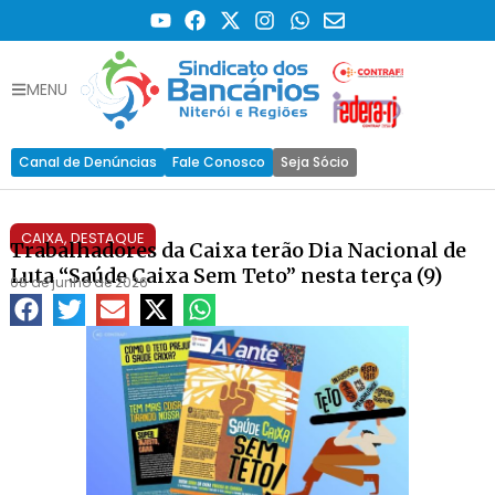
MENU
Canal de Denúncias
Fale Conosco
Seja Sócio
CAIXA
,
DESTAQUE
Trabalhadores da Caixa terão Dia Nacional de
Luta “Saúde Caixa Sem Teto” nesta terça (9)
08 de junho de 2026