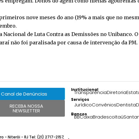
eles empregam. Donos do agem como hienas agourentas
 primeiros nove meses do ano (19% a mais que no mesm
vembro.
a Nacional de Luta Contra as Demissões no Unibanco. O S
araí não foi paralisada por causa de intervenção da PM.
Institucional
Transparência
Diretoria
Estat
Canal de Denúncias
Serviços
Jurídico
Convênios
Dentista
D
RECEBA NOSSA
NEWSLETTER
Bancos
BB
Caixa
Bradesco
Itaú
Santa
 - Niterói - RJ Tel: (21) 2717-2157