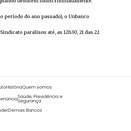
 quando demitem indiscriminadamente.
o período do ano passado), o Unbanco
indicato paralisou até, as 12h30, 21 das 22
uto
História
Quem somos
Saúde, Previdência e
enúncia
Segurança
nder
Demais Bancos