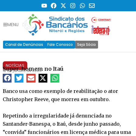
MENU
Canal de Denúncias
Fale Conosco
Seja Sócio
NOTÍCIAS
Super-homem no Itaú
12 de janeiro de 2005
Banco usa como exemplo de reabilitação o ator
Christopher Reeve, que morreu em outubro.
Repetindo a irregularidade já denunciada no
Santander-Banespa, o Itaú, desde junho passado,
“convida” funcionários em licença médica para uma