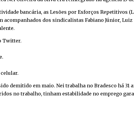
tividade bancária, as Lesões por Esforços Repetitivos (
m acompanhados dos sindicalistas Fabiano Júnior, Luiz C
alente.
o
Twitter
.
e
.
o
celular
.
sido demitido em maio. Nei trabalha no Bradesco há 31 a
ridos no trabalho, tinham estabilidade no emprego garan