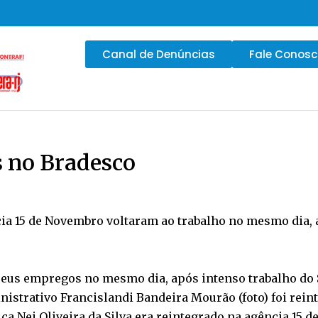
Canal de Denúncias
Fale Conos
s no Bradesco
cia 15 de Novembro voltaram ao trabalho no mesmo dia, 
eus empregos no mesmo dia, após intenso trabalho do S
istrativo Francislandi Bandeira Mourão (foto) foi reinte
ca Nei Oliveira da Silva era reintegrado na agência 15 