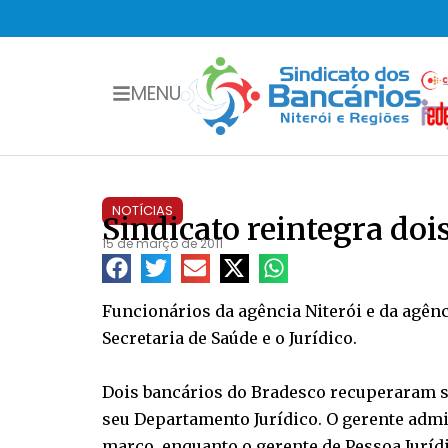
MENU
NOTÍCIAS
Sindicato reintegra doi
15 de março de 2011
Funcionários da agência Niterói e da agên
Secretaria de Saúde e o Jurídico.
Dois bancários do Bradesco recuperaram s
seu Departamento Jurídico. O gerente admin
março, enquanto o gerente de Pessoa Jurídi