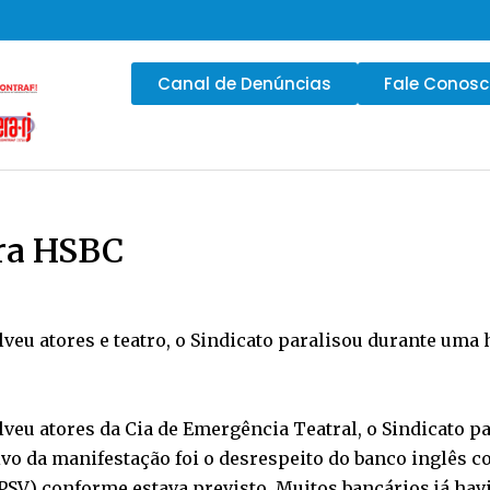
Canal de Denúncias
Fale Conos
tra HSBC
u atores e teatro, o Sindicato paralisou durante uma 
u atores da Cia de Emergência Teatral, o Sindicato p
tivo da manifestação foi o desrespeito do banco inglês
-PSV) conforme estava previsto. Muitos bancários já h