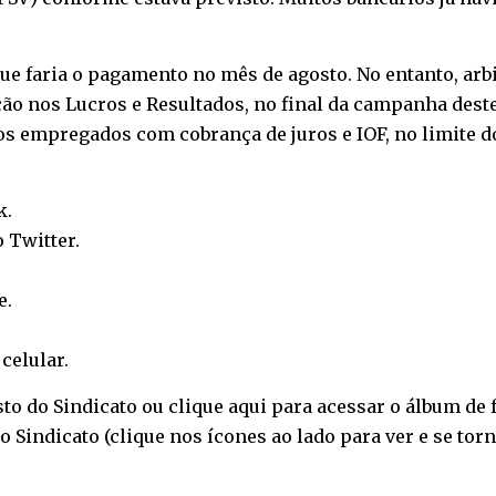
ue faria o pagamento no mês de agosto. No entanto, arb
ção nos Lucros e Resultados, no final da campanha dest
os empregados com cobrança de juros e IOF, no limite do
k
.
o
Twitter
.
e
.
o
celular
.
sto do Sindicato ou
clique aqui
para acessar o álbum de f
 Sindicato (clique nos ícones ao lado para ver e se torn