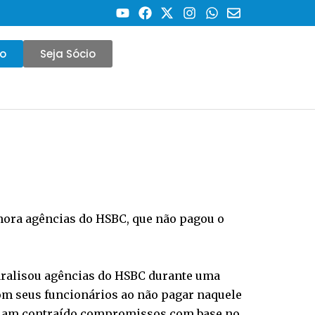
co
Seja Sócio
hora agências do HSBC, que não pagou o
aralisou agências do HSBC durante uma
 com seus funcionários ao não pagar naquele
aviam contraído compromissos com base no