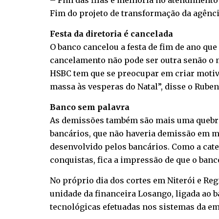
– Fim das filas e melhoria no atendimento 
Fim do projeto de transformação da agênc
Festa da diretoria é cancelada
O banco cancelou a festa de fim de ano que
cancelamento não pode ser outra senão o 
HSBC tem que se preocupar em criar motiv
massa às vesperas do Natal”, disse o Rube
Banco sem palavra
As demissões também são mais uma quebra 
bancários, que não haveria demissão em ma
desenvolvido pelos bancários. Como a cate
conquistas, fica a impressão de que o ba
No próprio dia dos cortes em Niterói e Reg
unidade da financeira Losango, ligada ao
tecnológicas efetuadas nos sistemas da em