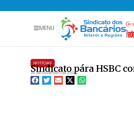
MENU
NOTÍCIAS
Sindicato pára HSBC c
26 de novembro de 2008