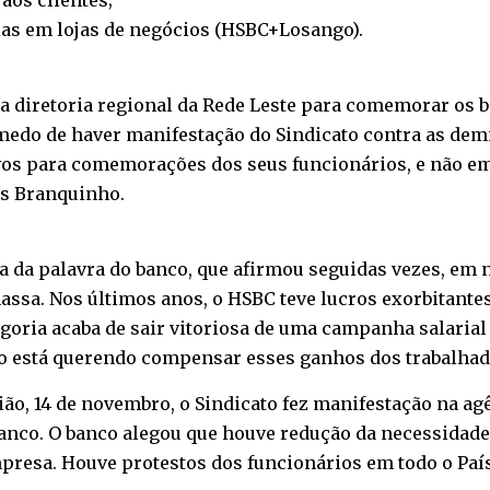
aos clientes;
ias em lojas de negócios (HSBC+Losango).
 a diretoria regional da Rede Leste para comemorar os b
medo de haver manifestação do Sindicato contra as dem
os para comemorações dos seus funcionários, e não em
ns Branquinho.
da palavra do banco, que afirmou seguidas vezes, em 
ssa. Nos últimos anos, o HSBC teve lucros exorbitantes
goria acaba de sair vitoriosa de uma campanha salarial
nco está querendo compensar esses ganhos dos trabalha
ião, 14 de novembro, o Sindicato fez manifestação na a
 banco. O banco alegou que houve redução da necessida
presa. Houve protestos dos funcionários em todo o País