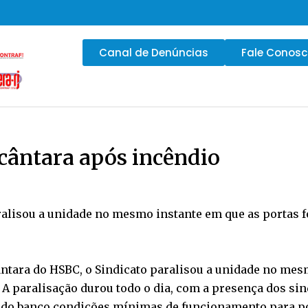
Canal de Denúncias
Fale Conos
cântara após incêndio
ralisou a unidade no mesmo instante em que as portas for
ântara do HSBC, o Sindicato paralisou a unidade no mes
o. A paralisação durou todo o dia, com a presença dos si
 do banco condições mínimas de funcionamento para pos