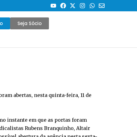
co
Seja Sócio
am abertas, nesta quinta-feira, 11 de
mo instante em que as portas foram
ndicalistas Rubens Branquinho, Altair
sível abertura da agência nesta sexta-