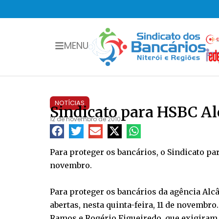
MENU
NOTÍCIAS
Sindicato para HSBC Al
12 de novembro de 2010
Para proteger os bancários, o Sindicato pa
novembro.
Para proteger os bancários da agência Alc
abertas, nesta quinta-feira, 11 de novembr
Ramos e Rogério Figueiredo, que exigiram